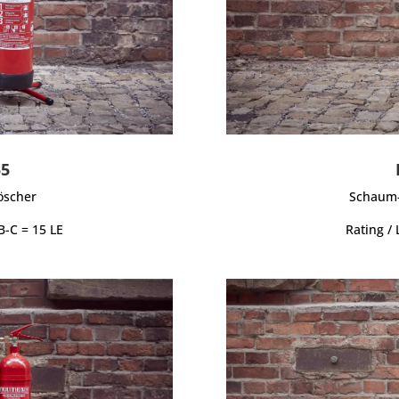
55
öscher
Schaum-
B-C = 15 LE
Rating / 