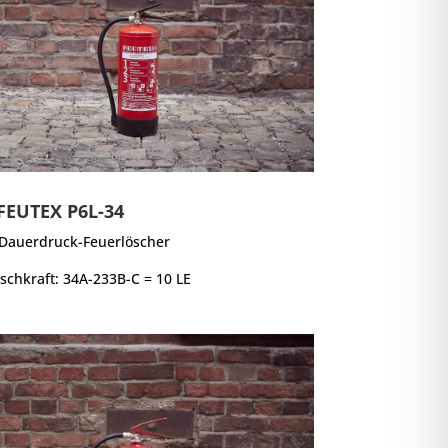
FEUTEX P6L-34
-Dauerdruck-Feuerlöscher
öschkraft: 34A-233B-C = 10 LE