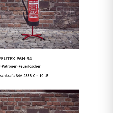
FEUTEX P6H-34
r-Patronen-Feuerlöscher
öschkraft: 34A-233B-C = 10 LE