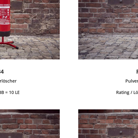
34
rlöscher
Pulve
3B = 10 LE
Rating / L